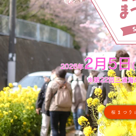
2
月5日
2026年
​※第22回三浦
桜まつり