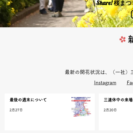
\ Share! 
最新の開花状況は、（一社）三
Instagram
Fa
最後の週末について
三連休中の来場
2月27日
2月20日