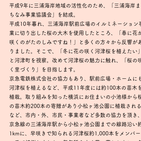
平成9年に三浦海岸地域の活性化のため、「三浦海岸ま
ちなみ事業協議会」を結成。
平成10年暮れ、三浦海岸駅前広場のイルミネーション
業に切り出した桜の大木を使用したところ、「春に花
咲くのがたのしみですね！」と多くの方々から反響が
りました。そこで、「冬に花の咲く河津桜を植えたい
と河津町を視察。改めて河津桜の魅力に触れ、「桜の
く里づくり」を目指します。
京急電鉄株式会社の協力もあり、駅前広場・ホームに
河津桜を植えるなど、平成11年度には約100本の苗木
植栽。取り組みを知った横浜にお住まいの小池様から
の苗木約200本の寄贈があり小松ヶ池公園に植栽され
など、市内・外、市民・事業者など多数の協力を頂き
京急線の三浦海岸駅から小松ヶ池公園までの線路沿い
1kmに、早咲きで知られる河津桜約1,000本をメンバー